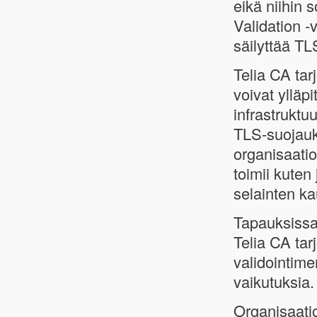
eikä niihin 
Validation 
säilyttää TL
Telia CA tar
voivat ylläpi
infrastruktu
TLS-suojauk
organisaatio
toimii kuten 
selainten ka
Tapauksissa,
Telia CA ta
validointim
vaikutuksia. 
Organisaati