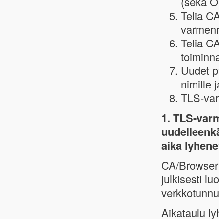
(sekä O
Telia CA
varmenne
Telia C
toiminna
Uudet p
nimille j
TLS-varm
1. TLS-var
uudelleenkä
aika lyhene
CA/Browser 
julkisesti l
verkkotunnus
Aikataulu ly