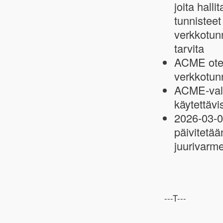
joita hall
tunnisteet
verkkotunn
tarvita
ACME otet
verkkotun
ACME-vali
käytettävi
2026-03-0
päivitetä
juurivarm
---T---