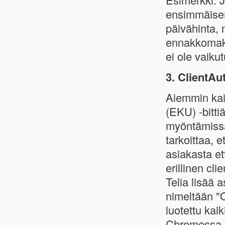
ensimmäisen
päivähinta, 
ennakkomaks
ei ole vaiku
3. ClientAut
Aiemmin kai
(EKU) -bitti
myöntämissä
tarkoittaa, 
asiakasta et
erillinen cl
Telia lisää 
nimeltään "O
luotettu ka
Chromessa, 