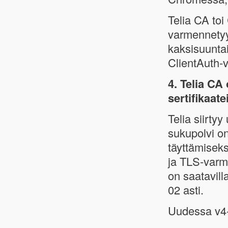
Telia CA toi
varmennetyy
kaksisuuntai
ClientAuth-
4. Telia CA
sertifikaate
Telia siirt
sukupolvi o
täyttämiseks
ja TLS-varme
on saatavil
02 asti.
Uudessa v4-