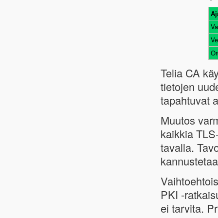
Aj
Va
Ve
Or
Telia CA kä
tietojen uud
tapahtuvat 
Muutos varm
kaikkia TLS
tavalla. Tav
kannustetaa
Vaihtoehtois
PKI -ratkais
ei tarvita. 