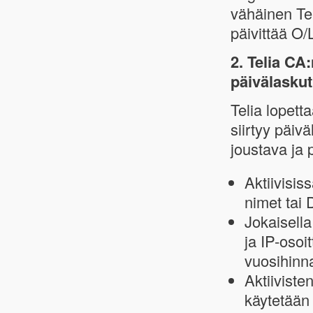
vähäinen Tel
päivittää O/
2. Telia C
päivälaskut
Telia lopet
siirtyy päiv
joustava ja 
Aktiivisis
nimet tai 
Jokaisella
ja IP-osoi
vuosihinna
Aktiiviste
käytetään 