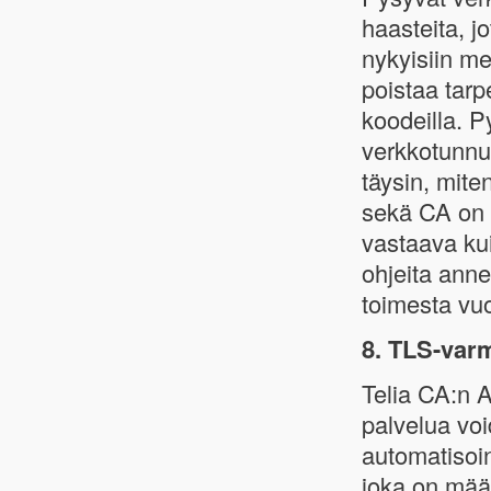
haasteita, j
nykyisiin me
poistaa tarp
koodeilla. 
verkkotunnu
täysin, mite
sekä CA on 
vastaava ku
ohjeita ann
toimesta vu
8. TLS-varm
Telia CA:n 
palvelua vo
automatisoi
joka on mää