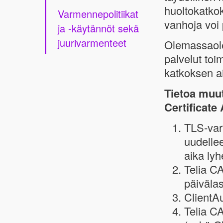
huoltokatkok
Varmennepolitiikat
vanhoja voi 
ja -käytännöt sekä
juurivarmenteet
Olemassaole
palvelut toi
katkoksen a
Tietoa muut
Certificate
TLS-var
uudellee
aika ly
Telia C
päivälas
ClientAu
Telia CA