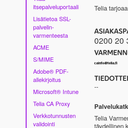
itsepalveluportaali
Telia tarjo
Lisätietoa SSL-
palvelin-
ASIAKASP
varmenteesta
0200 20 
ACME
VARMENNE
S/MIME
Adobe® PDF-
TIEDOTTE
allekirjoitus
--
Microsoft® Intune
Telia CA Proxy
Palvelukatk
Verkkotunnusten
Telia Varme
validointi
täydellinen