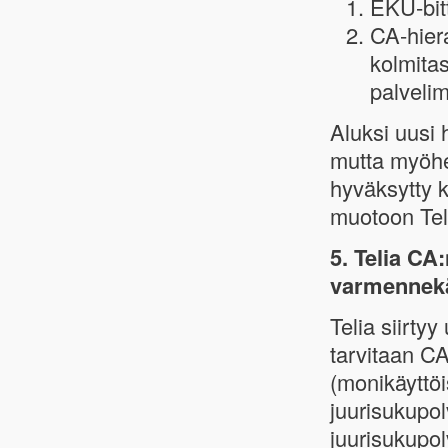
EKU-bit
CA-hier
kolmita
palvelim
Aluksi uusi 
mutta myöhe
hyväksytty k
muotoon Tel
5. Telia CA:
varmennekäy
Telia siirty
tarvitaan C
(monikäyttöi
juurisukupol
juurisukupo