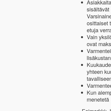
Asiakkaita
sisältävät
Varsinaine
osittaiset
etuja ver
Vain yksil
ovat maks
Varmentei
lisäkustan
Kuukauden
yhteen ku
tavallisee
Varmenteen
Kun aiempi
menetetä
Esimerkki: 