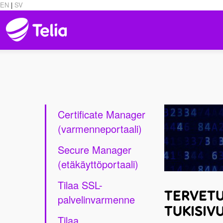
EN
|
SV
Certificate Manager
(varmenneportaali)
Secure Manager
(etäkäyttöportaali)
Tilaa SSL-
TERVETU
palvelinvarmenne
TUKISIVU
Tilaa