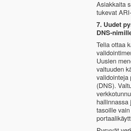
Asiakkaita 
tukevat ARI-
7. Uudet p
DNS-nimille 
Telia ottaa 
validointim
Uusien menet
valtuuden k
validointeja
(DNS). Valtu
verkkotunnu
hallinnassa 
tasoille vain
portaalikäyt
Pysyvät ver