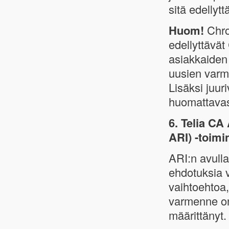
sitä edellyt
Huom!
Chro
edellyttävät
asiakkaiden
uusien varm
Lisäksi juur
huomattavas
6. Telia C
ARI) -toimi
ARI:n avull
ehdotuksia 
vaihtoehtoa,
varmenne on
määrittänyt.